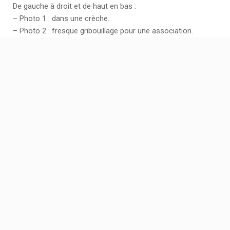
De gauche à droit et de haut en bas :
– Photo 1 : dans une crèche.
– Photo 2 : fresque gribouillage pour une association.
– Photo 3 : atelier studieux à notre atelier dans Lyon 8.
– Photo 4 à 6 : lors de l’opération « L’été dans la métropole »
avec Layla.
ARTICLE PRÉCÉDENT
Mosaïque
ARTICLE SUIVANT
Papier mâché