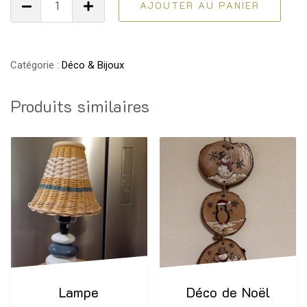
AJOUTER AU PANIER
de
Bouteille
à
nœud
Catégorie :
Déco & Bijoux
Produits similaires
Lampe
Déco de Noël