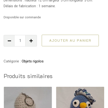
Dimensions : hauteur 12 cm largeur 5 cm longueur 5 cm.
Délais de fabrication : 1 semaine.
Disponible sur commande
quantité
AJOUTER AU PANIER
de
Porte-
clé
aubergine
Catégorie :
Objets rigolos
Produits similaires