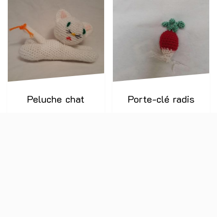
Peluche chat
Porte-clé radis
€
17,00
€
4,00
AJOUTER AU
AJOUTER AU
PANIER
PANIER