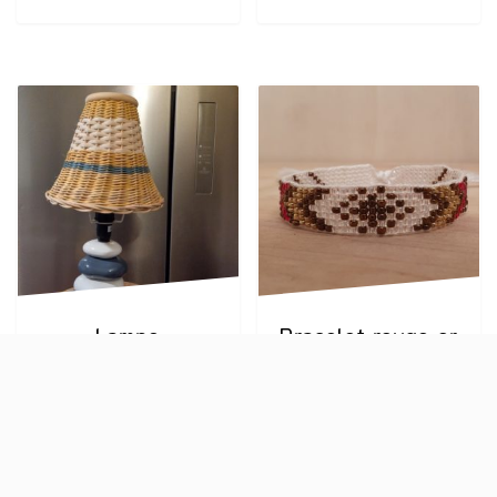
Lampe
Bracelet rouge or
noir
€
40,00
€
12,00
AJOUTER AU
PANIER
AJOUTER AU