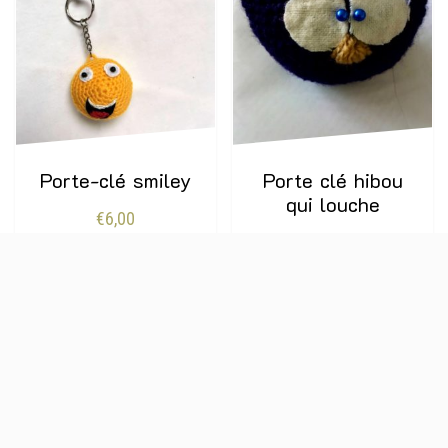
Porte-clé smiley
Porte clé hibou
qui louche
€
6,00
€
8,00
AJOUTER AU
PANIER
AJOUTER AU
PANIER