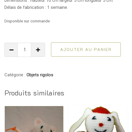
Dimensions : hauteur 10 cm largeur 5 cm longueur 5 cm.
Délais de fabrication : 1 semaine.
Disponible sur commande
quantité
AJOUTER AU PANIER
de
Porte-
clé
banane
Catégorie :
Objets rigolos
Produits similaires